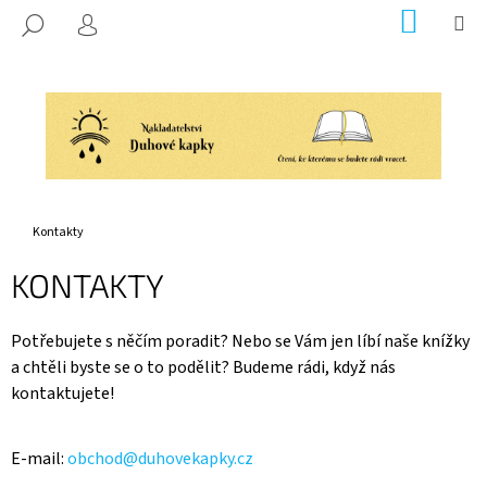
K
Přejít
NÁKUP
M
HLEDAT
na
KOŠÍK
O
PŘIHLÁŠENÍ
ZPĚT
ZPĚT
obsah
Š
Í
C
K
O
P
O
T
Domů
Kontakty
Ř
KONTAKTY
E
B
U
Potřebujete s něčím poradit? Nebo se Vám jen líbí naše knížky
a chtěli byste se o to podělit? Budeme rádi, když nás
J
kontaktujete!
E
T
E
E-mail:
obchod@duhovekapky.cz
N