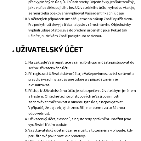
předvyplněných údajů. Způsob tvorby Objednávky je však totožný,
jako v případě kupujícího bez Uživatelského účtu, výhodou však je,
že není třeba opakovaně vyplňovat Vaše identifikační údaje.
V některých případech umožňujeme na nákup Zboží využít slevu.
Pro poskytnutí slevy je třeba, abyste v rámci návrhu Objednávky
vyplnili údaje o této slevě do předem určeného pole. Pokud tak
učiníte, bude Vám Zboží poskytnuto se slevou.
UŽIVATELSKÝ
ÚČET
Na základě Vaší registrace v rámci E-shopu můžete přistupovat do
svého Uživatelského účtu.
Při registraci Uživatelského účtu je Vaše povinnost uvést správně a
pravdivě všechny zadávané údaje a v případě změny je
aktualizovat.
Přístup k Uživatelskému účtu je zabezpečen uživatelským jménem
a heslem. Ohledně těchto přístupových je Vaší povinností
zachovávat mlčenlivost a nikomu tyto údaje neposkytovat.
V případě, že dojde k jejich zneužití, neneseme za to žádnou
odpovědnost.
Uživatelský účet je osobní, a nejste tedy oprávněni umožnit jeho
využívání třetím osobám.
Váš Uživatelský účet můžeme zrušit, a to zejména v případě, kdy
porušíte své povinnosti dle Smlouvy.