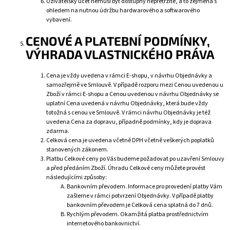
Uživatelský účet nemusí být dostupný nepřetržitě, a to zejména s
ohledem na nutnou údržbu hardwarového a softwarového
vybavení.
CENOVÉ A PLATEBNÍ PODMÍNKY,
VÝHRADA VLASTNICKÉHO PRÁVA
Cena je vždy uvedena v rámci E-shopu, v návrhu Objednávky a
samozřejmě ve Smlouvě. V případě rozporu mezi Cenou uvedenou u
Zboží v rámci E-shopu a Cenou uvedenou v návrhu Objednávky se
uplatní Cena uvedená v návrhu Objednávky, která bude vždy
totožná s cenou ve Smlouvě. V rámci návrhu Objednávky je též
uvedena Cena za dopravu, případně podmínky, kdy je doprava
zdarma.
Celková cena je uvedena včetně DPH včetně veškerých poplatků
stanovených zákonem.
Platbu Celkové ceny po Vás budeme požadovat po uzavření Smlouvy
a před předáním Zboží. Úhradu Celkové ceny můžete provést
následujícími způsoby:
Bankovním převodem. Informace pro provedení platby Vám
zašleme v rámci potvrzení Objednávky. V případě platby
bankovním převodem je Celková cena splatná do 7 dnů.
Rychlým převodem. Okamžitá platba prostřednictvím
internetového bankovnictví.