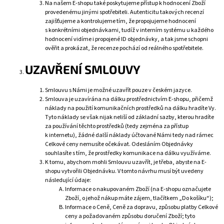
Na našem E-shopu také poskytujeme přístup k hodnocení Zboží
provedenému jinými spotřebiteli. Autenticitu takových recenzí
zajišťujeme a kontrolujeme tím, že propojujeme hodnocení
s konkrétními objednávkami, tudíž v interním systému u každého
hodnocení vidíme i propojené ID objednávky, a tak jsme schopni
ověřit a prokázat, že recenze pochází od reálného spotřebitele.
UZAVŘENÍ SMLOUVY
Smlouvu s Námi je možné uzavřít pouze v českém jazyce.
Smlouva je uzavírána na dálku prostřednictvím E-shopu, přičemž
náklady na použití komunikačních prostředků na dálku hradíte Vy.
Tyto náklady se však nijak neliší od základní sazby, kterou hradíte
za používání těchto prostředků (tedy zejména za přístup
k internetu), žádné další náklady účtované Námi tedy nad rámec
Celkové ceny nemusíte očekávat. Odesláním Objednávky
souhlasíte s tím, že prostředky komunikace na dálku využíváme.
K tomu, abychom mohli Smlouvu uzavřít, je třeba, abyste na E-
shopu vytvořili Objednávku. V tomto návrhu musí být uvedeny
následující údaje:
Informace o nakupovaném Zboží (na E-shopu označujete
Zboží, o jehož nákup máte zájem, tlačítkem „Do košíku“);
Informace o Ceně, Ceně za dopravu, způsobu platby Celkové
ceny a požadovaném způsobu doručení Zboží; tyto