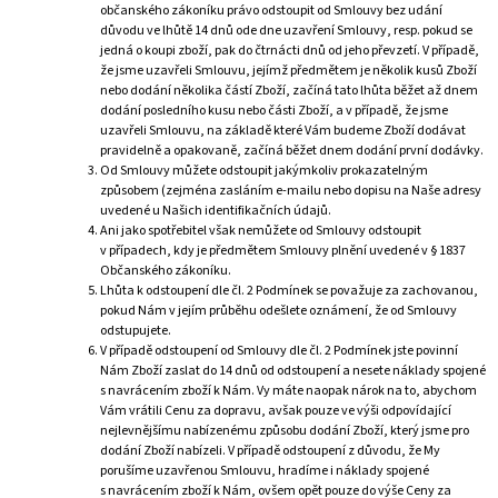
občanského zákoníku právo odstoupit od Smlouvy bez udání
důvodu ve lhůtě 14 dnů ode dne uzavření Smlouvy, resp. pokud se
jedná o koupi zboží, pak do čtrnácti dnů od jeho převzetí. V případě,
že jsme uzavřeli Smlouvu, jejímž předmětem je několik kusů Zboží
nebo dodání několika částí Zboží, začíná tato lhůta běžet až dnem
dodání posledního kusu nebo části Zboží, a v případě, že jsme
uzavřeli Smlouvu, na základě které Vám budeme Zboží dodávat
pravidelně a opakovaně, začíná běžet dnem dodání první dodávky.
Od Smlouvy můžete odstoupit jakýmkoliv prokazatelným
způsobem (zejména zasláním e-mailu nebo dopisu na Naše adresy
uvedené u Našich identifikačních údajů.
Ani jako spotřebitel však nemůžete od Smlouvy odstoupit
v případech, kdy je předmětem Smlouvy plnění uvedené v § 1837
Občanského zákoníku.
Lhůta k odstoupení dle čl. 2 Podmínek se považuje za zachovanou,
pokud Nám v jejím průběhu odešlete oznámení, že od Smlouvy
odstupujete.
V případě odstoupení od Smlouvy dle čl. 2 Podmínek jste povinní
Nám Zboží zaslat do 14 dnů od odstoupení a nesete náklady spojené
s navrácením zboží k Nám. Vy máte naopak nárok na to, abychom
Vám vrátili Cenu za dopravu, avšak pouze ve výši odpovídající
nejlevnějšímu nabízenému způsobu dodání Zboží, který jsme pro
dodání Zboží nabízeli. V případě odstoupení z důvodu, že My
porušíme uzavřenou Smlouvu, hradíme i náklady spojené
s navrácením zboží k Nám, ovšem opět pouze do výše Ceny za