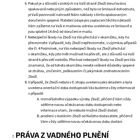
Pokud je z důvodů vzniklých na Vaší straně Zboží doručováno
opakovaně nebo jiným způsobem, než bylo ve Smlouvě dohodnuto,
je Vaší povinností nahradit Nám náklady s tímto opakovaným
doručením spojené. Platební údaje pro zaplacení těchto nákladů
Vám zašleme na Vaši e-mailovou adresu uvedenou ve Smlouvě a
jsou splatné 14 dnů od doručení e-mailu.
Nebezpeční škody na Zboží na Vás přechází v okamžiku, kdy ho
převezmete. V případě, kdy Zboží nepřevezmete, s výjimkou případů
dle čl. 4 Podmínek, na Vás nebezpečí škody na Zboží přechází
v okamžiku, kdy jste měli možnost ho převzít, ale z důvodů na Vaší
straně k převzetí nedošlo. Přechod nebezpečí škody na Zboží pro Vás
znamená, že od tohoto okamžiku nesete veškeré důsledky spojené
se ztrátou, zničením, poškozením či jakýmkoli znehodnocením
Zboží.
V případě, že Zboží nebylo v E-shopu uvedeno jako skladem a byla
uvedena orientační doba dostupnosti Vás budeme vždy informovat
v případě:
mimořádného výpadku výroby Zboží, přičemž Vám vždy
sdělíme novou očekávanou dobu dostupnosti nebo
informace o tom, že nebude možné Zboží dodat;
prodlení s dodáním Zboží od Našeho dodavatele, přičemž
Vám vždy sdělíme novou očekávanou dobu dodání.
PRÁVA
Z VADNÉHO PLNĚNÍ