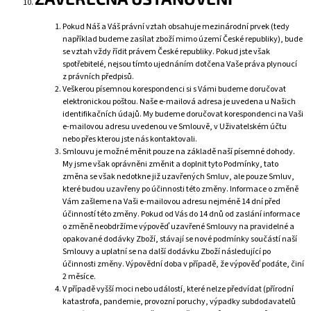
Pokud Náš a Váš právní vztah obsahuje mezinárodní prvek (tedy
například budeme zasílat zboží mimo území České republiky), bude
se vztah vždy řídit právem České republiky. Pokud jste však
spotřebitelé, nejsou tímto ujednáním dotčena Vaše práva plynoucí
z právních předpisů.
Veškerou písemnou korespondenci si s Vámi budeme doručovat
elektronickou poštou. Naše e-mailová adresa je uvedena u Našich
identifikačních údajů. My budeme doručovat korespondenci na Vaši
e-mailovou adresu uvedenou ve Smlouvě, v Uživatelském účtu
nebo přes kterou jste nás kontaktovali.
Smlouvu je možné měnit pouze na základě naší písemné dohody.
My jsme však oprávněni změnit a doplnit tyto Podmínky, tato
změna se však nedotkne již uzavřených Smluv, ale pouze Smluv,
které budou uzavřeny po účinnosti této změny. Informace o změně
Vám zašleme na Vaši e-mailovou adresu nejméně 14 dní před
účinností této změny. Pokud od Vás do 14 dnů od zaslání informace
o změně neobdržíme výpověď uzavřené Smlouvy na pravidelné a
opakované dodávky Zboží, stávají se nové podmínky součástí naší
Smlouvy a uplatní se na další dodávku Zboží následující po
účinnosti změny. Výpovědní doba v případě, že výpověď podáte, činí
2 měsíce.
V případě vyšší moci nebo událostí, které nelze předvídat (přírodní
katastrofa, pandemie, provozní poruchy, výpadky subdodavatelů