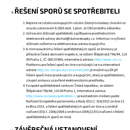
ŘEŠENÍ SPORŮ SE SPOTŘEBITELI
Nejsme ve vztahu ke kupujícím vázáni žádnými kodexy chování ve
smyslu ustanovení § 1826 odst. 1 písm. e) Občanského zákoníku.
Vyřizování stížností spotřebitelů zajišťujeme prostřednictvím
elektronické adresy obchod@duhovekapky.cz. Informaci o vyřízení
stížnosti zašleme na elektronickou adresu kupujícího.
K mimosoudnímu řešení spotřebitelských sporů ze Smlouvy je
příslušná Česká obchodní inspekce, se sídlem Štěpánská 796/44, 110
00 Praha 1, IČ: 000 20 869, internetová adresa:
http://www.coi.cz
.
Platformu pro řešení sporů on-line nacházející se na internetové
adrese
http://ec.europa.eu/consumers/odr
je možné využít při
řešení sporů mezi prodávajícím a kupujícím, který je spotřebitelem,
z kupní smlouvy uzavřené elektronickými prostředky.
Evropské spotřebitelské centrum Česká republika, se sídlem
Štěpánská 796/44, 110 00 Praha 1, internetová adresa:
http://www.evropskyspotrebitel.cz
je kontaktním místem podle
Nařízení Evropského parlamentu a Rady (EU) č. 524/2013 ze dne 21.
května 2013, o řešení spotřebitelských sporů on-line a o změně
nařízení (ES) č. 2006/2004 a směrnice 2009/22/ES (nařízení o řešení
spotřebitelských sporů on-line).
ZÁVĚREČNÁ USTANOVENÍ