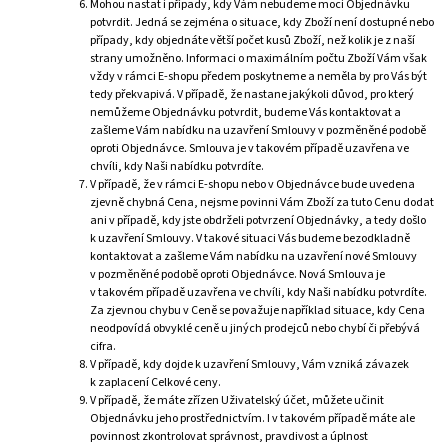
Mohou nastat i případy, kdy Vám nebudeme moci Objednávku
potvrdit. Jedná se zejména o situace, kdy Zboží není dostupné nebo
případy, kdy objednáte větší počet kusů Zboží, než kolik je z naší
strany umožněno. Informaci o maximálním počtu Zboží Vám však
vždy v rámci E-shopu předem poskytneme a neměla by pro Vás být
tedy překvapivá. V případě, že nastane jakýkoli důvod, pro který
nemůžeme Objednávku potvrdit, budeme Vás kontaktovat a
zašleme Vám nabídku na uzavření Smlouvy v pozměněné podobě
oproti Objednávce. Smlouva je v takovém případě uzavřena ve
chvíli, kdy Naši nabídku potvrdíte.
V případě, že v rámci E-shopu nebo v Objednávce bude uvedena
zjevně chybná Cena, nejsme povinni Vám Zboží za tuto Cenu dodat
ani v případě, kdy jste obdrželi potvrzení Objednávky, a tedy došlo
k uzavření Smlouvy. V takové situaci Vás budeme bezodkladně
kontaktovat a zašleme Vám nabídku na uzavření nové Smlouvy
v pozměněné podobě oproti Objednávce. Nová Smlouva je
v takovém případě uzavřena ve chvíli, kdy Naši nabídku potvrdíte.
Za zjevnou chybu v Ceně se považuje například situace, kdy Cena
neodpovídá obvyklé ceně u jiných prodejců nebo chybí či přebývá
cifra.
V případě, kdy dojde k uzavření Smlouvy, Vám vzniká závazek
k zaplacení Celkové ceny.
V případě, že máte zřízen Uživatelský účet, můžete učinit
Objednávku jeho prostřednictvím. I v takovém případě máte ale
povinnost zkontrolovat správnost, pravdivost a úplnost