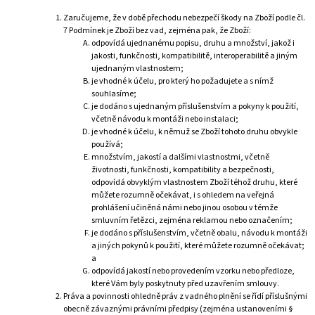
Zaručujeme, že v době přechodu nebezpečí škody na Zboží podle čl.
7 Podmínek je Zboží bez vad, zejména pak, že Zboží:
odpovídá ujednanému popisu, druhu a množství, jakož i
jakosti, funkčnosti, kompatibilitě, interoperabilitě a jiným
ujednaným vlastnostem;
je vhodné k účelu, pro který ho požadujete a s nímž
souhlasíme;
je dodáno s ujednaným příslušenstvím a pokyny k použití,
včetně návodu k montáži nebo instalaci;
je vhodné k účelu, k němuž se Zboží tohoto druhu obvykle
používá;
množstvím, jakostí a dalšími vlastnostmi, včetně
životnosti, funkčnosti, kompatibility a bezpečnosti,
odpovídá obvyklým vlastnostem Zboží téhož druhu, které
můžete rozumně očekávat, i s ohledem na veřejná
prohlášení učiněná námi nebo jinou osobou v témže
smluvním řetězci, zejména reklamou nebo označením;
je dodáno s příslušenstvím, včetně obalu, návodu k montáži
a jiných pokynů k použití, které můžete rozumně očekávat;
a
odpovídá jakostí nebo provedením vzorku nebo předloze,
které Vám byly poskytnuty před uzavřením smlouvy.
Práva a povinnosti ohledně práv z vadného plnění se řídí příslušnými
obecně závaznými právními předpisy (zejména ustanoveními §