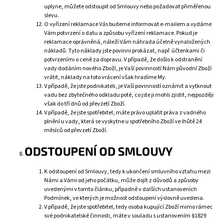
uplyne, můžete odstoupit od Smlouvy nebo požadovat přiměřenou
slevu.
O vyřízení reklamace Vás budeme informovat e-mailem a vydáme
Vám potvrzení o datu a způsobu vyřízení reklamace. Pokud je
reklamace oprávněná, náleží Vám náhrada účelně vynaložených
nákladů. Tyto náklady jste povinni prokázat, např. účtenkami či
potvrzeními o ceně za dopravu. V případě, že došlo k odstranění
vady dodáním nového Zboží, je Vaší povinností Nám původní Zboží
vrátit, náklady na toto vrácení však hradíme My.
V případě, že jste podnikateli, je Vaší povinností oznámit a vytknout
vadu bez zbytečného odkladu poté, co jste ji mohli zjistit, nejpozději
však do tří dnů od převzetí Zboží.
V případě, že jste spotřebitel, máte právo uplatit práva z vadného
plnění u vady, která se vyskytne u spotřebního Zboží ve lhůtě 24
měsíců od převzetí Zboží.
ODSTOUPENÍ OD SMLOUVY
K odstoupení od Smlouvy, tedy k ukončení smluvního vztahu mezi
Námi a Vámi od jeho počátku, může dojít z důvodů a způsoby
uvedenými v tomto článku, případně v dalších ustanoveních
Podmínek, ve kterých je možnost odstoupení výslovně uvedena.
V případě, že jste spotřebitel, tedy osoba kupující Zboží mimo rámec
své podnikatelské činnosti, máte v souladu s ustanovením §1829