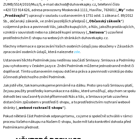
ZUMB/5514/2010/Muz/5
,
e-mail obchod@duhovekapky.cz
,
telefonní číslo
A
+420 723 914 626, adresa provozovny Moskevská 1111, Havířov, 763601 („
My
” nebo
J
„
Prodávající
”) upravují v souladu s ustanovením § 1751 odst. 1 zákona č. 89/2012
Sb., občanský zákoník, ve znění pozdějších předpisů („
Občanský zákoník
“)
Í
vzájemná práva a povinnosti Vás, jakožto kupujících, a Nás, jakožto prodávajících,
T
vzniklá v souvislosti nebo na základě kupní smlouvy („
Smlouva
“) uzavřené
prostřednictvím E-shopu na webových stránkách duhovekapky.cz.
?
Všechny informace o zpracování Vašich osobních údajů jsou obsaženy v Zásadách
zpracování osobních údajů, která naleznete
zde
.
Ustanovení těchto Podmínek jsou nedílnou součástí Smlouvy. Smlouva a Podmínky
jsou vyhotoveny v českém jazyce. Znění Podmínek můžeme jednostranně měnit či
HLEDAT
doplňovat. Tímto ustanovením nejsou dotčena práva a povinnosti vzniklá po dobu
účinnosti předchozího znění Podmínek.
Jak jistě víte, tak komunikujeme primárně na dálku. Proto i pro naši Smlouvu platí,
že jsou použity prostředky komunikace na dálku, které umožňují, abychom se spolu
dohodli bez současné fyzické přítomnosti Nás a Vás, a Smlouva je tak uzavřena
distančním způsobem v prostředí E-shopu, a to prostřednictvím rozhraní webové
stránky („
webové rozhraní E-shopu
“).
Pokud některá část Podmínek odporuje tomu, co jsme si společně schválili v rámci
procesu Vašeho nákupu na Našem E-shopu, bude mít tato konkrétní dohoda před
Podmínkami přednost.