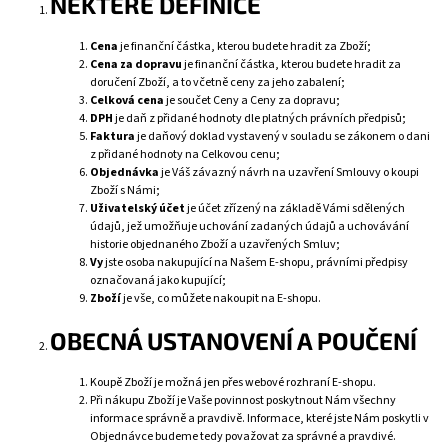
NĚKTERÉ DEFINICE
Cena
je finanční částka, kterou budete hradit za Zboží;
Cena za dopravu
je finanční částka, kterou budete hradit za
doručení Zboží, a to včetně ceny za jeho zabalení;
Celková cena
je součet Ceny a Ceny za dopravu;
DPH
je daň z přidané hodnoty dle platných právních předpisů;
Faktura
je daňový doklad vystavený v souladu se zákonem o dani
z přidané hodnoty na Celkovou cenu;
Objednávka
je Váš závazný návrh na uzavření Smlouvy o koupi
Zboží s Námi;
Uživatelský účet
je účet zřízený na základě Vámi sdělených
údajů, jež umožňuje uchování zadaných údajů a uchovávání
historie objednaného Zboží a uzavřených Smluv;
Vy
jste osoba nakupující na Našem E-shopu, právními předpisy
označovaná jako kupující;
Zboží
je vše, co můžete nakoupit na E-shopu.
OBECNÁ USTANOVENÍ A POUČENÍ
Koupě Zboží je možná jen přes webové rozhraní E-shopu.
Při nákupu Zboží je Vaše povinnost poskytnout Nám všechny
informace správně a pravdivě. Informace, které jste Nám poskytli v
Objednávce budeme tedy považovat za správné a pravdivé.