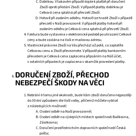
Dobírkou. V takovém případě dojde k platbě při doručení
Zboží oproti předání Zboží. V případě platby dobírkou je
Celková cena splatná při převzetí Zboží.
Hotově při osobním odběru. Hotově lze hradit Zboží v případě
převzetí v Naší provozovně. V případě platby hotově při
osobním odběru je Celková cena splatná při převzetí Zboží.
Faktura bude vystavena v elektronické podobě po uhrazení Celkové
ceny a bude zaslána na Vaši e-mailovou adresu.
Vlastnické právo ke Zboží na Vás přechází až poté, co zaplatíte
Celkovou cenu a Zboží převezmete. V případě platby bankovním
převodem je Celková cena zaplacena připsáním na Náš účet,
v ostatních případech je zaplacena v okamžik provedení platby.
DORUČENÍ
ZBOŽÍ, PŘECHOD
NEBEZPEČÍ ŠKODY NA VĚCI
Nebrání-li tomu jiné okolnosti, bude Vám zboží doručeno nejpozději
do 30 dní způsobem dle Vaší volby, přičemž můžete vybírat
z následujících možností:
Osobní odběr na Naší provozovně;
Osobní odběr na výdejních místech společnosti Balíkovna,
Zásilkovna;
Doručení prostřednictvím dopravních společností Česká
pošta;