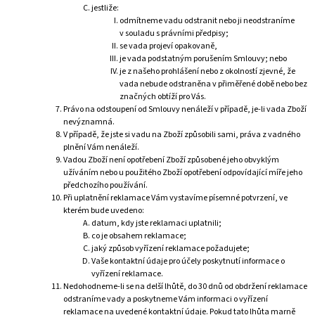
jestliže:
odmítneme vadu odstranit nebo ji neodstraníme
v souladu s právními předpisy;
se vada projeví opakovaně,
je vada podstatným porušením Smlouvy; nebo
je z našeho prohlášení nebo z okolností zjevné, že
vada nebude odstraněna v přiměřené době nebo bez
značných obtíží pro Vás.
Právo na odstoupení od Smlouvy nenáleží v případě, je-li vada Zboží
nevýznamná.
V případě, že jste si vadu na Zboží způsobili sami, práva z vadného
plnění Vám nenáleží.
Vadou Zboží není opotřebení Zboží způsobené jeho obvyklým
užíváním nebo u použitého Zboží opotřebení odpovídající míře jeho
předchozího používání.
Při uplatnění reklamace Vám vystavíme písemné potvrzení, ve
kterém bude uvedeno:
datum, kdy jste reklamaci uplatnili;
co je obsahem reklamace;
jaký způsob vyřízení reklamace požadujete;
Vaše kontaktní údaje pro účely poskytnutí informace o
vyřízení reklamace.
Nedohodneme-li se na delší lhůtě, do 30 dnů od obdržení reklamace
odstraníme vady a poskytneme Vám informaci o vyřízení
reklamace na uvedené kontaktní údaje. Pokud tato lhůta marně