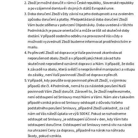
Zboží je možné doručit v rámci České republiky, Slovenské republiky
a po vzájemné domluvě i do jiných států Evropské unie.
Doba doručení Zboží vždy závisí na jeho dostupnosti a na zvoleném
způsobu doručení a platby. Předpokládaná doba doručení Zboží
Vám bude sdělena v potvrzení Objednávky. Doba uvedená v těchto
Podmínkách je pouze orientační a může se lišit od skutečné doby
dodání. V případě osobního odběru na provozovně Vás vždy o
možnosti vyzvednutí Zboží budeme informovat prostřednictvím e-
mailu.
Po převzetí Zboží od dopravce je Vaše povinnost zkontrolovat
neporušenost obalu Zboží a v případě jakýchkoli závad tuto
skutečnost neprodleně oznámit dopravci a Nám. V případě, že došlo
k závadě na obalu, která svědčí o neoprávněné manipulaci a vstupu
do zásilky, není Vaší povinností Zboží od dopravce převzít.
V případě, kdy porušíte svoji povinnost převzít Zboží, s výjimkou
případů dle čl. 4 Podmínek, nemá to za následek porušení Naší
povinnosti Vám Zboží doručit. Zároveň to, že Zboží nepřevezmete,
není odstoupení od Smlouvy mezi Námi a Vámi. Nám ale v takovém
případě vzniká právo od Smlouvy odstoupit z důvodu Vašeho
podstatného porušení Smlouvy, případně Zboží uskladnit, za což
nám od Vás náleží úplata ve výši 500 Kč. Pokud se rozhodneme
odstoupit od Smlouvy, je odstoupení účinné v den, kdy Vám toto
odstoupení doručíme. Odstoupení od Smlouvy nemá vliv na nárok
na uhrazení Ceny za dopravu, případně na nárok na náhradu
škody, pokud vznikla.