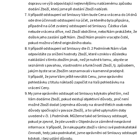
dopravu ve výši odpovídající nejlevnějšímu nabízenému způsobu
dodání Zboží, který jsme při dodání Zboží nabízeli.
V případě odstoupení od Smlouvy Vám bude Cena vrácena do 14 dnů
ode dne účinnosti odstoupení na účet, ze kterého byla připsána,
případně na účet zvolený odstoupení od Smlouvy. Částka však
nebude vrácena dříve, než Zboží obdržíme, nebo Nám prokážete, že
došlo k jeho zaslání zpět Nám. Zboží Nám prosím vracejte čisté,
pokud možno včetně originálního obalu.
V případě odstoupení od Smlouvy dle čl. 2 Podmínek Nám však
odpovídáte za snížení hodnoty Zboží, které vzniklo v důsledku
nakládání s tímto zbožím jinak, než je nutné k tomu, abyste se
seznámili s povahou, vlastnostmi a funkčností Zboží, tj. způsobem,
jakým byste se se Zbožím seznamovali v kamenné prodejně.
V případě, že jsme Vám ještě nevrátili Cenu, jsme oprávněni
pohledávku z titulu nákladů započíst na Vaši pohledávku na
vrácení Ceny.
My jsme oprávněni odstoupit od Smlouvy kdykoliv před tím, než
Vám dodáme Zboží, pokud existují objektivní důvody, proč není
možné Zboží dodat (zejména důvody na straně třetích osob nebo
důvody spočívající v povaze Zboží), a to i před uplynutím doby
uvedené v čl. 1 Podmínek. Můžeme také od Smlouvy odstoupit,
pokud je zjevné, že jste uvedli v Objednávce záměrně nesprávné
informace. V případě, že nakupujete zboží v rámci své podnikatelské
činnosti, tedy jako podnikatel, jsme oprávněni od Smlouvy odstoupit
kdykoli, i bez udání důvodu.