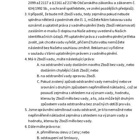
2099 až 2117 a § 2161 až 2174b Občanského zákoníku a zákonem č.
634/1992 Sb., o ochraně spotřebitele, ve znění pozdějších předpisů).
V případě, že bude mít Zboží vadu, tedy zejména pokud nebude
splněna některá z podmínek dle čl. 1, můžete Nám takovou vadu
oznámit a uplatnit práva z vadného plnění (tedy Zboží reklamovat)
zasláním e-mailu či dopisu na Naše adresy uvedené u Našich
identifikačních údajů. Při uplatnění práva z vadného plnění je třeba
zvolit, jak chcete vadu vyřešit, přičemž tuto volbu nemůžete
následně bez Našeho souhlasu změnit. Reklamaci vyřídíme
v souladu s Vámi uplatněným právem z vadného plnění.
Má-li Zboží vadu, máte následující práva:
na odstranění vady dodáním nového Zboží bez vady, nebo
dodáním chybějící části Zboží; nebo
na odstranění vady opravou Zboží.
Pokud zvolený způsob odstranění vady nemožný nebo ve
srovnání s druhým způsobem nepřiměřeně nákladný, což se
posoudí zejména s ohledem na význam vady, hodnotu,
kterou by Zboží mělo bez vady, a to, zda může být druhým
způsobem vada odstraněna bez značných obtíží pro vás.
Jsme oprávněni odmítnout vadu odstranit, je-li to nemožné nebo
nepřiměřeně nákladné zejména s ohledem na význam vady a
hodnotu, kterou by Zboží mělo bez vady.
Dále máte právo na:
přiměřenou slevu z Ceny; nebo
odstoupení od Smlouvy,