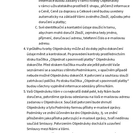
informace budou zadány v rámci tvorby Objednávky
v rámci uživatelského prostředí E-shopu, přičemž informace
o Ceně, Ceně za dopravu a Celkové ceně budou uvedeny
automaticky na základě Vámi zvolného Zboží, způsobu jeho
doručení a platby;
Své identifikační a kontaktní údaje sloužící k tomu,
abychom mohli doručit Zboží, zejména tedy jméno,
příjmení, doručovací adresu, telefonní číslo a e-mailovou
adresu.
V průběhu tvorby Objednávky může až do doby jejího dokončení
údaje měnit a kontrolovat. Po provedení kontroly prostřednictvím
stisku tlačítka „Objednat s povinností platby“ Objednávku
dokončíte. Před stiskem tlačítka musíte ale ještě potvrdit Vaše
seznámení se a souhlas s těmito Podmínkami, v opačném případě
nebude možné Objednávku dokončit. K potvrzení a souhlasu slouží
zatrhávací políčko. Po stisku tlačítka „Objednat s povinností platby“
budou všechny vyplněné informace odeslány přímo Nám.
Vaši Objednávku Vám v co nejkratší době poté, kdy Nám bude
doručena, potvrdíme zprávou odeslanou na Vaši e-mailovou adresu
zadanou v Objednávce. Součástí potvrzení bude shrnutí
Objednávky a tyto Podmínky formou přílohy e-mailové zprávy.
Podmínky ve znění účinném ke dni Objednávky, tj. ve znění
přiloženém jako příloha potvrzující e-mailové zprávy, tvoří nedílnou
součást Smlouvy. Potvrzením Objednávky dochází k uzavření
Smlouvy mezi Námi a Vámi.